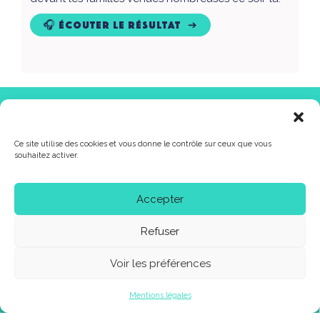
🎧 Écouter le résultat
38 rue de la haute borne 77500 chelles
Ce site utilise des cookies et vous donne le contrôle sur ceux que vous
lescuizines@CHELLES.FR
souhaitez activer.
01.60.93.04.70
Les Cuizines, scène de musiques actuelles de la Ville de Chelles,
Accepter
bénéficient du soutien du Conseil Départemental de Seine-et-Marne et
de la Direction régionale des Affaires Culturelles d’Île-de-France
(Ministère de la Culture et de la Communication), du Conseil Régional
Refuser
d’Île-de-France, de la SACEM et du CNM.
Voir les préférences
Billetterie
Mentions légales
la newsletter