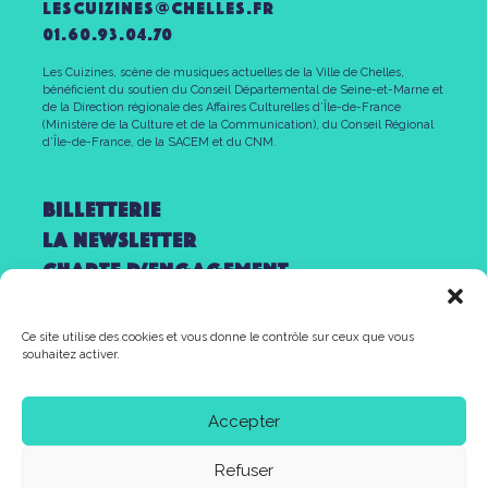
lescuizines@CHELLES.FR
01.60.93.04.70
Les Cuizines, scène de musiques actuelles de la Ville de Chelles,
bénéficient du soutien du Conseil Départemental de Seine-et-Marne et
de la Direction régionale des Affaires Culturelles d’Île-de-France
(Ministère de la Culture et de la Communication), du Conseil Régional
d’Île-de-France, de la SACEM et du CNM.
Billetterie
la newsletter
Charte d’engagement
Mentions légales
Partenaires
Ce site utilise des cookies et vous donne le contrôle sur ceux que vous
souhaitez activer.
Contact
Accepter
Refuser