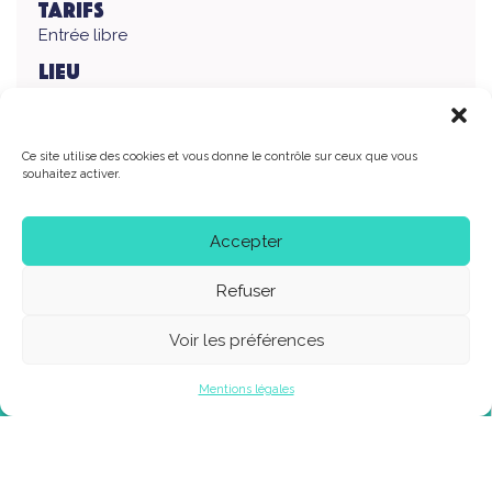
Tarifs
Entrée libre
Lieu
Les Cuizines, 38 rue de la Haute Borne, 77500 Chelles
Ce site utilise des cookies et vous donne le contrôle sur ceux que vous
souhaitez activer.
Accepter
38 rue de la haute borne 77500 chelles
Refuser
lescuizines@CHELLES.FR
Voir les préférences
01.60.93.04.70
Les Cuizines, scène de musiques actuelles de la Ville de Chelles,
Mentions légales
bénéficient du soutien du Conseil Départemental de Seine-et-Marne et
de la Direction régionale des Affaires Culturelles d’Île-de-France
(Ministère de la Culture et de la Communication), du Conseil Régional
d’Île-de-France, de la SACEM et du CNM.