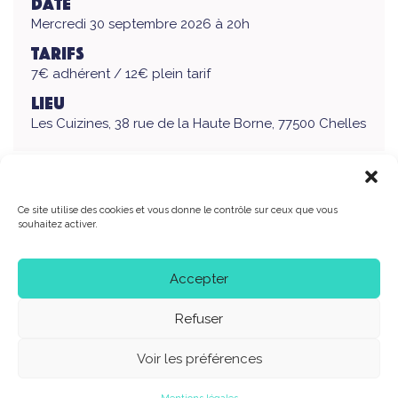
Date
Mercredi 30 septembre 2026 à 20h
Tarifs
7€ adhérent / 12€ plein tarif
Lieu
Les Cuizines, 38 rue de la Haute Borne, 77500 Chelles
Ce site utilise des cookies et vous donne le contrôle sur ceux que vous
Billetterie
souhaitez activer.
Billetterie Weezevent
Accepter
Refuser
38 rue de la haute borne 77500 chelles
Voir les préférences
lescuizines@CHELLES.FR
01.60.93.04.70