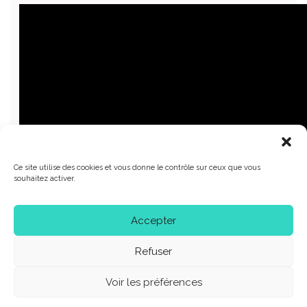
Ce site utilise des cookies et vous donne le contrôle sur ceux que vous
souhaitez activer.
Accepter
Refuser
Infos pratiques
Voir les préférences
✗ Entrée gratuite
sur réservation
✗ Adresse : COSA SKATEPARK ,18 rue du Tir, 77500