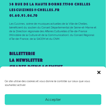
38 rue de la haute borne 77500 chelles
lescuizines@CHELLES.FR
01.60.93.04.70
Les Cuizines, scène de musiques actuelles de la Ville de Chelles,
bénéficient du soutien du Conseil Départemental de Seine-et-Marne et
de la Direction régionale des Affaires Culturelles d’Île-de-France
(Ministère de la Culture et de la Communication), du Conseil Régional
d’Île-de-France, de la SACEM et du CNM.
Billetterie
la newsletter
Charte d’engagement
Mentions légales
Partenaires
Ce site utilise des cookies et vous donne le contrôle sur ceux que vous
souhaitez activer.
Contact
Accepter